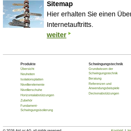
Sitemap
Hier erhalten Sie einen Über
Internetauftritts.
weiter
Produkte
Schwingungstechnik
Übersicht
Grundwissen der
Schwingungstechnik
Neuheiten
Beratung
Isolationsplatten
Referenzen und
Nivellierelemente
Anwendungsbeispiele
Nivellierschuhe
Deckenabstützungen
Horizontalabstützungen
Zubehör
Fundament-
Schwingungsisolierung
© 2026 AirLoc AG, all rights reserved.
Kontakt
|
I