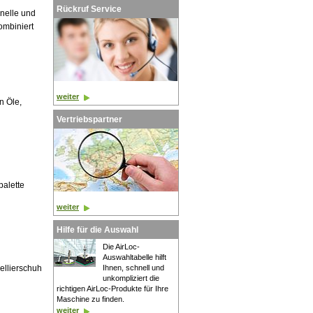
Rückruf Service
nelle und
ombiniert
weiter
n Öle,
Vertriebspartner
palette
weiter
Hilfe für die Auswahl
Die AirLoc-
Auswahltabelle hilft
vellierschuh
Ihnen, schnell und
unkompliziert die
richtigen AirLoc-Produkte für Ihre
Maschine zu finden.
weiter