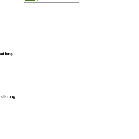
oc-
auf lange
olierung