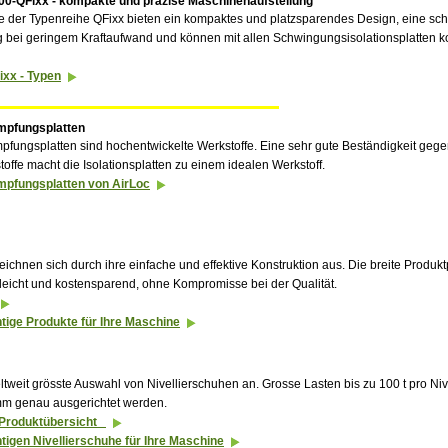
0-QFixx - kompakte und präzise Maschinenaufstellung
 der Typenreihe QFixx bieten ein kompaktes und platzsparendes Design, eine sch
g bei geringem Kraftaufwand und können mit allen Schwingungsisolation­splatten k
xx - Typen
ämpfungsplatten
pfungsplatten sind hochentwickelte Werkstoffe. Eine sehr gute Beständigkeit gege
toffe macht die Isolationsplatten zu einem idealen Werkstoff.
ämpfungsplatten von AirLoc
eichnen sich durch ihre einfache und effektive Konstruktion aus. Die breite Produkt
leicht und kostensparend, ohne Kompromisse bei der Qualität.
htige Produkte für Ihre Maschine
eltweit grösste Auswahl von Nivellierschuhen an. Grosse Lasten bis zu 100 t pro Ni
mm genau ausgerichtet werden.
 Produktübersicht
htigen Nivellierschuhe für Ihre Maschine