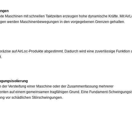
ungen
te Maschinen mit schnellen Taktzeiten erzeugen hohe dynamische Kräfte. Mit AirL
ngen werden Maschinenbewegungen in den vorgegebenen Grenzen gehalten.
präzise auf AirLoc-Produkte abgestimmt. Dadurch wird eine zuverlässige Funktion 
t.
gungsisolierung
 der Versteifung einer Maschine oder der Zusammenfassung mehrerer
ten auf einem gemeinsamen tragfähigen Grund. Eine Fundament-Schwingungsis
ung vor schädlichen Störschwingungen.