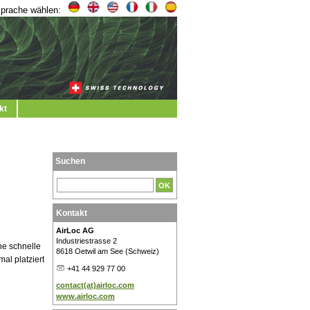
prache wählen:
kt
Suchen
Kontakt
AirLoc AG
Industriestrasse 2
ne schnelle
8618 Oetwil am See (Schweiz)
al platziert
+41 44 929 77 00
contact(at)airloc.com
www.airloc.com