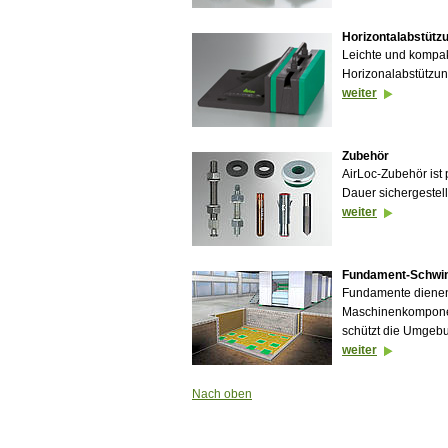
Horizontalabstütz
Leichte und kompak
Horizonalabstützu
weiter
Zubehör
AirLoc-Zubehör ist 
Dauer sichergestell
weiter
Fundament-Schwin
Fundamente dienen
Maschinenkomponen
schützt die Umgeb
weiter
Nach oben