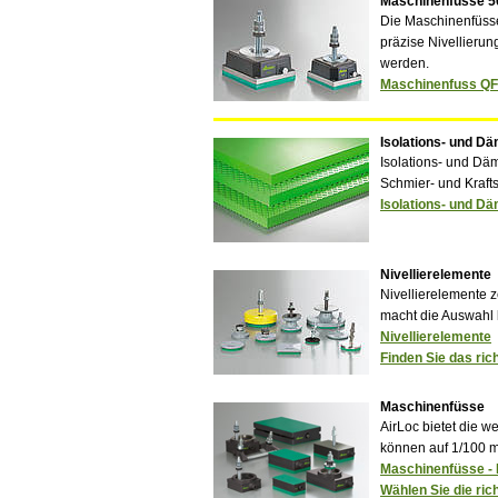
Maschinenfüsse 50
Die Maschinenfüsse
präzise Nivellierun
werden.
Maschinenfuss QFi
Isolations- und D
Isolations- und Däm
Schmier- und Krafts
Isolations- und D
Nivellierelemente
Nivellierelemente z
macht die Auswahl 
Nivellierelemente
Finden Sie das ric
Maschinenfüsse
AirLoc bietet die w
können auf 1/100 
Maschinenfüsse -
Wählen Sie die ric