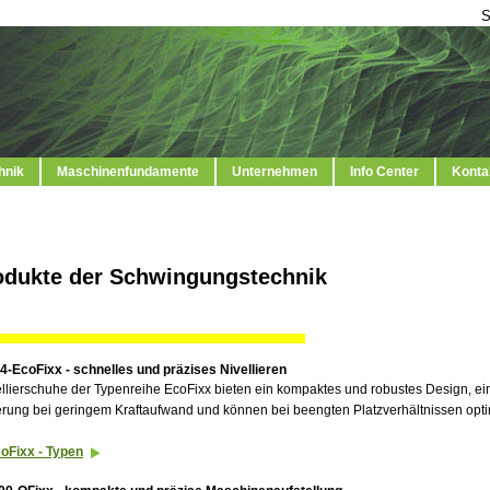
S
hnik
Maschinenfundamente
Unternehmen
Info Center
Konta
odukte der Schwingungstechnik
4-EcoFixx - schnelles und präzises Nivellieren
ellierschuhe der Typenreihe EcoFixx bieten ein kompaktes und robustes Design, ei
erung bei geringem Kraftaufwand und können bei beengten Platzverhältnissen optim
oFixx - Typen