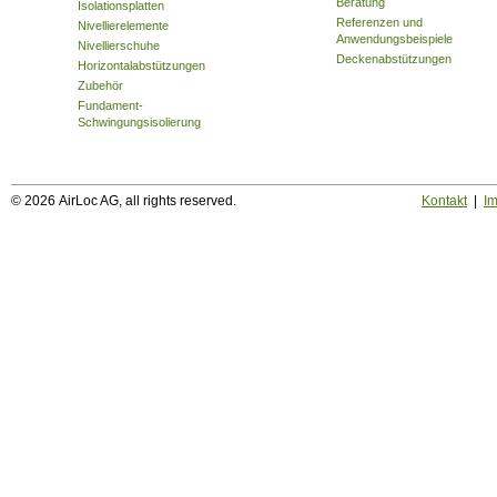
Beratung
Isolationsplatten
Referenzen und
Nivellierelemente
Anwendungsbeispiele
Nivellierschuhe
Deckenabstützungen
Horizontalabstützungen
Zubehör
Fundament-
Schwingungsisolierung
© 2026 AirLoc AG, all rights reserved.
Kontakt
|
I