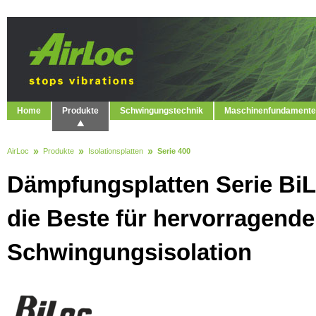
Home
Produkte
Schwingungstechnik
Maschinenfundamente
AirLoc
Produkte
Isolationsplatten
Serie 400
Dämpfungsplatten Serie BiL
die Beste für hervorragende
Schwingungsisolation