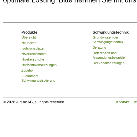
optimale Lösung. Bitte nehmen Sie mit un
Produkte
Schwingungstechnik
Übersicht
Grundwissen der
Schwingungstechnik
Neuheiten
Beratung
Isolationsplatten
Referenzen und
Nivellierelemente
Anwendungsbeispiele
Nivellierschuhe
Deckenabstützungen
Horizontalabstützungen
Zubehör
Fundament-
Schwingungsisolierung
© 2026 AirLoc AG, all rights reserved.
Kontakt
|
I