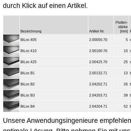
durch Klick auf einen Artikel.
Platten-
stärke
Bezeichnung
Artikel Nr.
[mm]
BiLoc 405
2.00050.70
5
BiLoc 410
2.00100.70
10
BiLoc 425
2.00425.70
25
BiLoc B1
2.00132.71
13
BiLoc B2
2.04202.71
26
BiLoc B3
2.04203.71
39
BiLoc B4
2.04204.71
52
Unsere Anwendungsingenieure empfehlen I