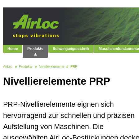
Home
Produkte
Schwingungstechnik
Maschinenfundamente
AirLoc
Produkte
Nivellierelemente
PRP
Nivellierelemente PRP
PRP-Nivellierelemente eignen sich
hervorragend zur schnellen und präzisen
Aufstellung von Maschinen. Die
ausgewählten AirLoc-Bestückungen deck