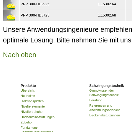
PRP 300-HD /925
1.15302.64
PRP 300-HD /725
1.15302.68
Unsere Anwendungsingenieure empfehlen I
optimale Lösung. Bitte nehmen Sie mit un
Nach oben
Produkte
Schwingungstechnik
Übersicht
Grundwissen der
Schwingungstechnik
Neuheiten
Beratung
Isolationsplatten
Referenzen und
Nivellierelemente
Anwendungsbeispiele
Nivellierschuhe
Deckenabstützungen
Horizontalabstützungen
Zubehör
Fundament-