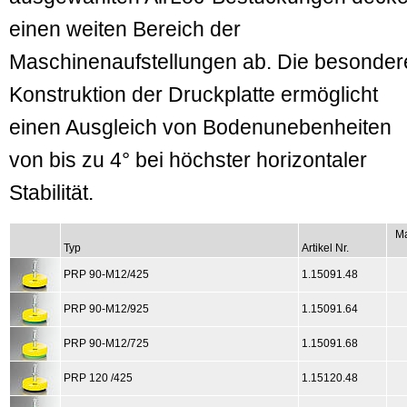
einen weiten Bereich der
Maschinenaufstellungen ab. Die besonder
Konstruktion der Druckplatte ermöglicht
einen Ausgleich von Boden­un­ebenheiten
von bis zu 4° bei höchster horizontaler
Stabilität.
Ma
Typ
Artikel Nr.
PRP 90-M12/425
1.15091.48
PRP 90-M12/925
1.15091.64
PRP 90-M12/725
1.15091.68
PRP 120 /425
1.15120.48