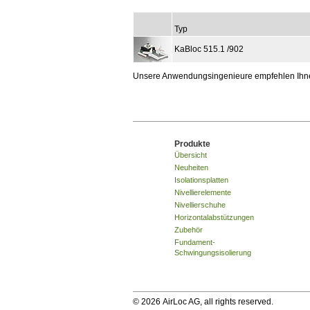
Typ
KaBloc 515.1 /902
Unsere Anwendungsingenieure empfehlen Ihnen 
Produkte
Übersicht
Neuheiten
Isolationsplatten
Nivellierelemente
Nivellierschuhe
Horizontalabstützungen
Zubehör
Fundament-
Schwingungsisolierung
© 2026 AirLoc AG, all rights reserved.