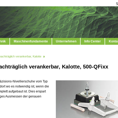
S
hnik
Maschinenfundamente
Unternehmen
Info Center
Konta
nachträglich verankerbar, Kalotte
achträglich verankerbar, Kalotte, 500-QFixx
äzisions-Nivellierschuhe vom Typ
dort wo es notwendig ist, wenn die
lett aufgebaut ist. Dies erspart
iges Ausmessen der genauen