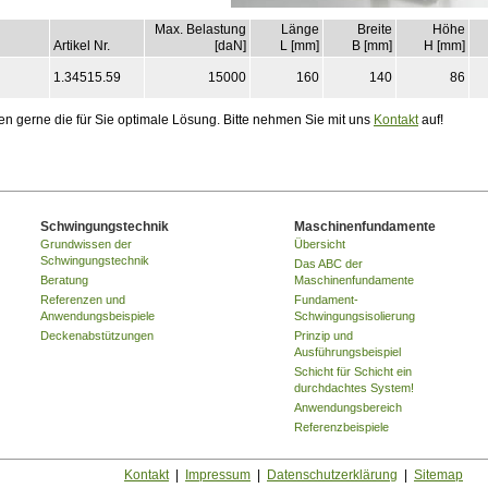
Max. Belastung
Länge
Breite
Höhe
Artikel Nr.
[daN]
L [mm]
B [mm]
H [mm]
1.34515.59
15000
160
140
86
gerne die für Sie optimale Lösung. Bitte nehmen Sie mit uns
Kontakt
auf!
Schwingungstechnik
Maschinenfundamente
Grundwissen der
Übersicht
Schwingungstechnik
Das ABC der
Beratung
Maschinenfundamente
Referenzen und
Fundament-
Anwendungsbeispiele
Schwingungsisolierung
Deckenabstützungen
Prinzip und
Ausführungsbeispiel
Schicht für Schicht ein
durchdachtes System!
Anwendungsbereich
Referenzbeispiele
Kontakt
|
Impressum
|
Datenschutzerklärung
|
Sitemap