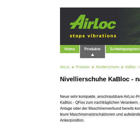
Home
Produkte
Schwingungstec
AirLoc
Produkte
Nivellierschuhe
KaBloc - 
Nivellierschuhe KaBloc - n
Neue sehr kompakte, anschraubbare AirLoc-Pr
KaBloc - QFixx zum nachträglichen Verankern, 
Anlage oder der Maschinenverbund bereits komp
teure Maschinensetzschablonen und aufwänd
Ankerposition.