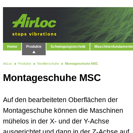
Home
Produkte
Schwingungstechnik
Maschinenfundamente
AirLoc
Produkte
Nivellierschuhe
Montageschuhe MSC
Montageschuhe MSC
Auf den bearbeiteten Oberflächen der
Montageschuhe können die Maschinen
mühelos in der X- und der Y-Achse
ausgerichtet und dann in der Z-Achse auf