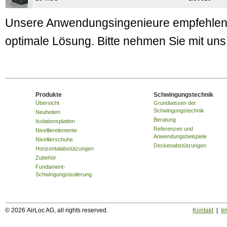
Unsere Anwendungsingenieure empfehlen I
optimale Lösung. Bitte nehmen Sie mit un
Produkte
Schwingungstechnik
Übersicht
Grundwissen der
Schwingungstechnik
Neuheiten
Beratung
Isolationsplatten
Referenzen und
Nivellierelemente
Anwendungsbeispiele
Nivellierschuhe
Deckenabstützungen
Horizontalabstützungen
Zubehör
Fundament-
Schwingungsisolierung
© 2026 AirLoc AG, all rights reserved.
Kontakt
|
I