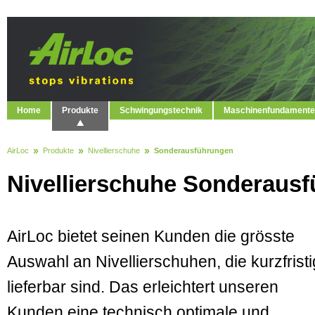
Home
Produkte
Schwingungstechnik
Maschinenfundamente
AirLoc
Produkte
Nivellierschuhe
Sonderausführungen
Nivellierschuhe Sonderaus
AirLoc bietet seinen Kunden die grösste
Auswahl an Nivellierschuhen, die kurzfristi
lieferbar sind. Das erleichtert unseren
Kunden eine technisch opti­male und