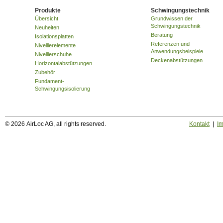
Produkte
Schwingungstechnik
Übersicht
Grundwissen der
Schwingungstechnik
Neuheiten
Beratung
Isolationsplatten
Referenzen und
Nivellierelemente
Anwendungsbeispiele
Nivellierschuhe
Deckenabstützungen
Horizontalabstützungen
Zubehör
Fundament-
Schwingungsisolierung
© 2026 AirLoc AG, all rights reserved.
Kontakt
|
I