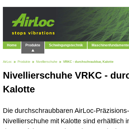
Home
Produkte
Schwingungstechnik
Maschinenfundamente
AirLoc
Produkte
Nivellierschuhe
VRKC - durchschraubbar, Kalotte
Nivellierschuhe VRKC - dur
Kalotte
Die durchschraubbaren AirLoc-Präzisions
Nivellierschuhe mit Kalotte sind erhältlich i