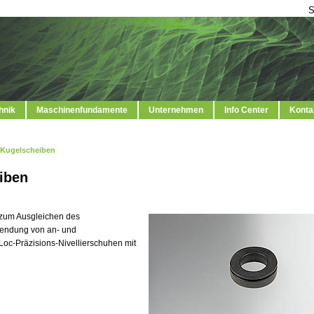
S
hnik
Maschinenfundamente
Unternehmen
Info Center
Konta
Kugelscheiben
iben
zum Ausgleichen des
wendung von an- und
oc-Präzisions-Nivel­lierschuhen mit