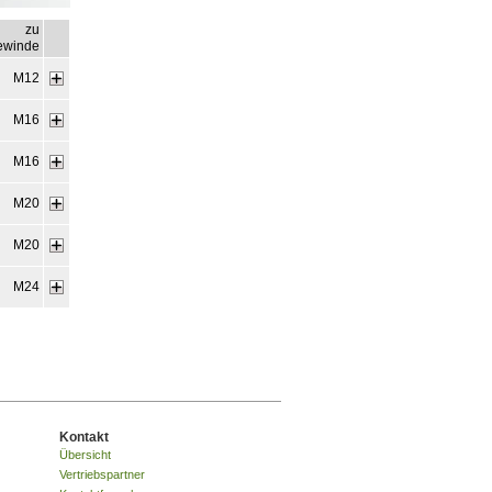
zu
ewinde
M12
M16
M16
M20
M20
M24
Kontakt
Übersicht
Vertriebspartner