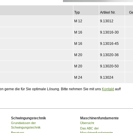
Typ
Artikel Nr.
G
M 12
9.13012
M 16
9.13016-30
M 16
9.13016-45
M 20
9.13020-36
M 20
9.13020-50
M 24
9.13024
gerne die für Sie optimale Lösung. Bitte nehmen Sie mit uns
Kontakt
auf!
Schwingungstechnik
Maschinenfundamente
Grundwissen der
Übersicht
Schwingungstechnik
Das ABC der
Beratung
Maschinenfundamente