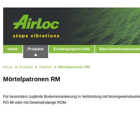
Home
Produkte
Schwingungstechnik
Maschinenfundamente
AirLoc
Produkte
Zubehör
Mörtelpatronen RM
Mörtelpatronen RM
Für besonders zugfeste Bodenverankerung in Verbindung mit Innengewindeank
RG MI oder mit Gewindestange RGM.