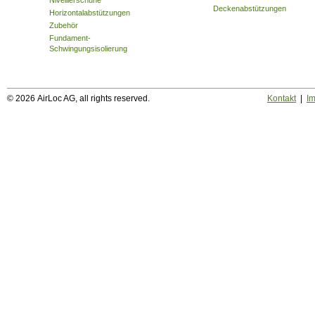
Nivellierschuhe
Deckenabstützungen
Horizontalabstützungen
Zubehör
Fundament-
Schwingungsisolierung
© 2026 AirLoc AG, all rights reserved.
Kontakt
|
I