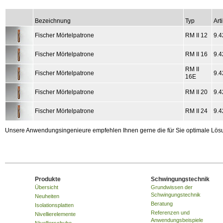
Bezeichnung
Typ
Arti
Fischer Mörtelpatrone
RM II 12
9.4
Fischer Mörtelpatrone
RM II 16
9.4
RM II
Fischer Mörtelpatrone
9.4
16E
Fischer Mörtelpatrone
RM II 20
9.4
Fischer Mörtelpatrone
RM II 24
9.4
Unsere Anwendungsingenieure empfehlen Ihnen gerne die für Sie optimale Lösu
Produkte
Schwingungstechnik
Übersicht
Grundwissen der
Schwingungstechnik
Neuheiten
Beratung
Isolationsplatten
Referenzen und
Nivellierelemente
Anwendungsbeispiele