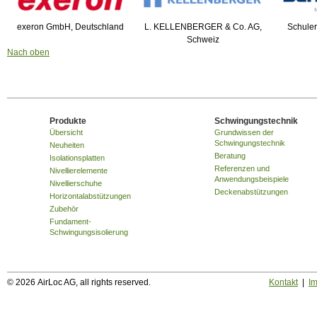
exeron GmbH, Deutschland
L. KELLENBERGER & Co. AG,
Schuler
Schweiz
Nach oben
Produkte
Schwingungstechnik
Übersicht
Grundwissen der
Schwingungstechnik
Neuheiten
Beratung
Isolationsplatten
Referenzen und
Nivellierelemente
Anwendungsbeispiele
Nivellierschuhe
Deckenabstützungen
Horizontalabstützungen
Zubehör
Fundament-
Schwingungsisolierung
© 2026 AirLoc AG, all rights reserved.
Kontakt
|
I