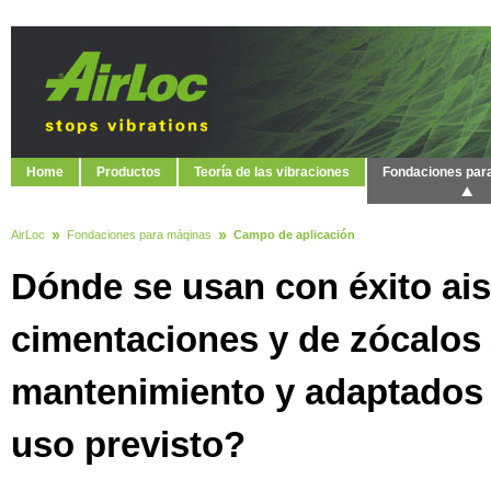
Home
Productos
Teoría de las vibraciones
Fondaciones par
AirLoc
Fondaciones para máqinas
Campo de aplicación
Dónde se usan con éxito ai
cimentaciones y de zócalos 
mantenimiento y adaptados 
uso previsto?