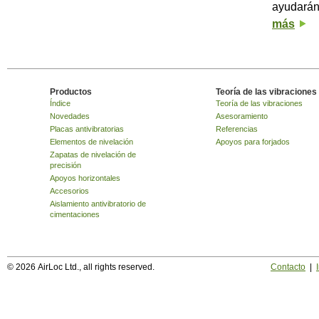
ayudarán 
más
Productos
Teoría de las vibraciones
Índice
Teoría de las vibraciones
Novedades
Asesoramiento
Placas antivibratorias
Referencias
Elementos de nivelación
Apoyos para forjados
Zapatas de nivelación de
precisión
Apoyos horizontales
Accesorios
Aislamiento antivibratorio de
cimentaciones
© 2026 AirLoc Ltd., all rights reserved.
Contacto
|