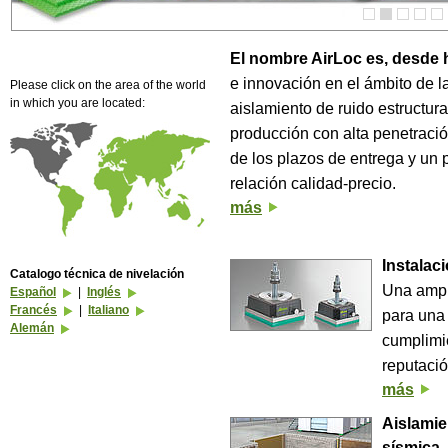
El nombre AirLoc es, desde 
e innovación en el ámbito de l
Please click on the area of the world
in which you are located:
aislamiento de ruido estructur
producción con alta penetració
de los plazos de entrega y un 
relación calidad-precio.
más
Instalac
Catalogo técnica de nivelación
Una ampl
Español
|
Inglés
Francés
|
Italiano
para una
Alemán
cumplimie
reputació
más
Aislamie
sísmica