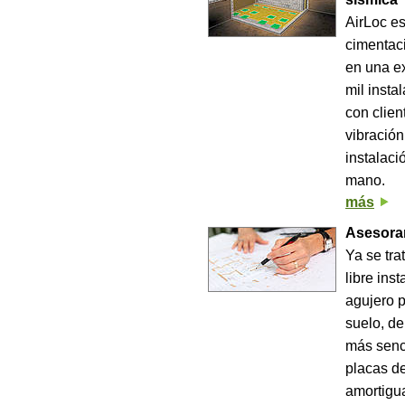
AirLoc es
cimentaci
en una e
mil insta
con clien
vibración
instalaci
mano.
más
Asesora
Ya se tra
libre ins
agujero p
suelo, d
más senci
placas de
amortigua