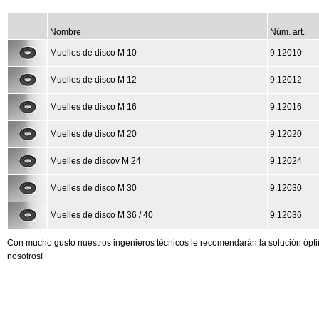
Nombre
Núm. art.
Muelles de disco M 10
9.12010
Muelles de disco M 12
9.12012
Muelles de disco M 16
9.12016
Muelles de disco M 20
9.12020
Muelles de discov M 24
9.12024
Muelles de disco M 30
9.12030
Muelles de disco M 36 / 40
9.12036
Con mucho gusto nuestros ingenieros técnicos le recomendarán la solución ópti
nosotros!