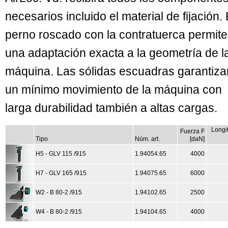
necesarios incluido el material de fijación. 
perno roscado con la contratuerca permite
una adaptación exacta a la geometría de l
máquina. Las sólidas escuadras garantiza
un mínimo movimiento de la máquina con
larga durabilidad también a altas cargas.
Longi
Fuerza F
Tipo
Núm. art.
[daN]
H5 - GLV 115 /915
1.94054.65
4000
H7 - GLV 165 /915
1.94075.65
6000
W2 - B 80-2 /915
1.94102.65
2500
W4 - B 80-2 /915
1.94104.65
4000