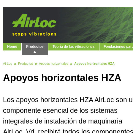
Home
Productos
Teoría de las vibraciones
Fondaciones par
AirLoc
Productos
Apoyos horizontales
Apoyos horizontales HZA
Apoyos horizontales HZA
Los apoyos horizontales HZA AirLoc son 
componente esencial de los sistemas
integrales de instalación de maquinaria
AirLoc. Vd. recibirá todos los componente