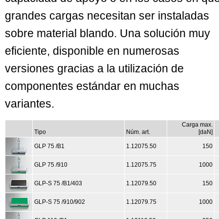
grandes cargas necesitan ser instaladas
sobre material blando. Una solución muy
eficiente, disponible en numerosas
versiones gracias a la utilización de
componentes estándar en muchas
variantes.
Carga max.
Tipo
Núm. art.
[daN]
GLP 75 /B1
1.12075.50
150
GLP 75 /910
1.12075.75
1000
GLP-S 75 /B1/403
1.12079.50
150
GLP-S 75 /910/902
1.12079.75
1000