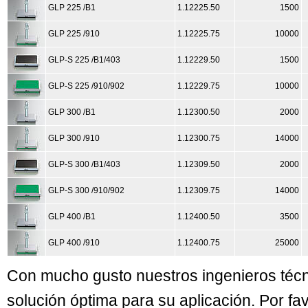
GLP 225 /B1
1.12225.50
1500
GLP 225 /910
1.12225.75
10000
GLP-S 225 /B1/403
1.12229.50
1500
GLP-S 225 /910/902
1.12229.75
10000
GLP 300 /B1
1.12300.50
2000
GLP 300 /910
1.12300.75
14000
GLP-S 300 /B1/403
1.12309.50
2000
GLP-S 300 /910/902
1.12309.75
14000
GLP 400 /B1
1.12400.50
3500
GLP 400 /910
1.12400.75
25000
Con mucho gusto nuestros ingenieros técn
solución óptima para su aplicación. Por f