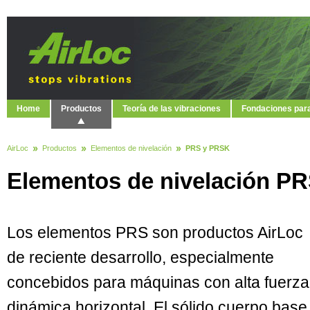
Home
Productos
Teoría de las vibraciones
Fondaciones par
AirLoc
Productos
Elementos de nivelación
PRS y PRSK
Elementos de nivelación P
Los elementos PRS son productos AirLoc
de reciente desarrollo, especialmente
concebidos para máquinas con alta fuerza
dinámica horizontal. El sólido cuerpo base