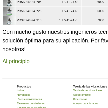
PRSK 240-24 /705
1.17241-24.58
6000
PRSK 240-24 /725
1.17241-24.68
6000
PRSK 240-24 /910
1.17241-24.75
7000
Con mucho gusto nuestros ingenieros técn
solución óptima para su aplicación. Por f
nosotros!
Al principio
Productos
Teoría de las vibraciones
Índice
Teoría de las vibraciones
Novedades
Asesoramiento
Placas antivibratorias
Referencias
Elementos de nivelación
Apoyos para forjados
Zapatas de nivelación de