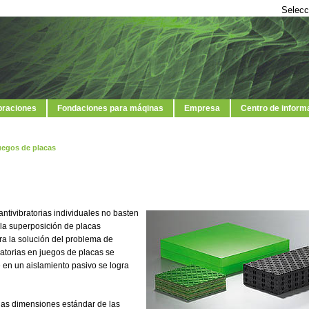
Selecc
ibraciones
Fondaciones para máqinas
Empresa
Centro de inform
uegos de placas
ntivibratorias individuales no basten
 la superposición de placas
ara la solución del problema de
atorias en juegos de placas se
ue en un aislamiento pasivo se logra
 las dimensiones estándar de las