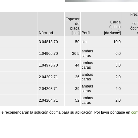
Frec
Espesor
Carga
de
con
óptima
placa
ópti
2
Núm. art.
[mm]
Perfil
[daN/cm
]
3.04813.70
50
sin
10.0
ambas
1.04905.70
36.5
6.0
caras
ambas
1.04975.70
44
3.0
caras
ambas
2.04202.71
26
2.0
caras
ambas
2.04203.71
39
2.0
caras
ambas
2.04204.71
52
2.0
caras
le recomendarán la solución óptima para su aplicación. Por favor póngase en
con