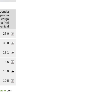
uencia
propia
 carga
ma [Hz]
vertical
27.0
36.0
18.1
18.5
13.0
10.5
tacto
con