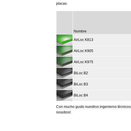
placas.
Nombre
AirLoc K813
AirLoc K905
AirLoc K975
BiLoc B2
BiLoc B3
BiLoc B4
Con mucho gusto nuestros ingenieros técnicos 
nosotros!