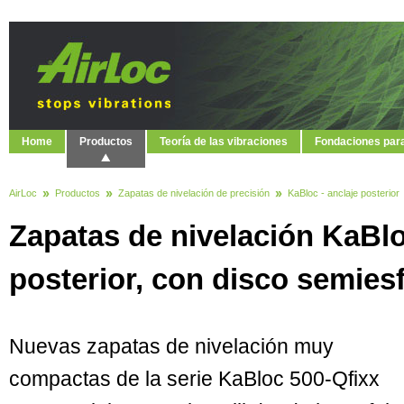
Home
Productos
Teoría de las vibraciones
Fondaciones par
AirLoc
Productos
Zapatas de nivelación de precisión
KaBloc - anclaje posterior
Zapatas de nivelación KaBlo
posterior, con disco semiesf
Nuevas zapatas de nivelación muy
compactas de la serie KaBloc 500-Qfixx