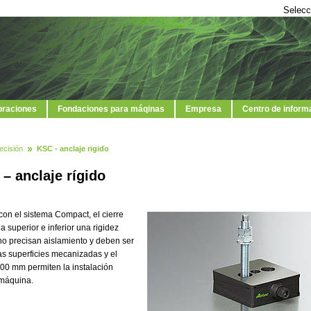
Selecc
ibraciones
Fondaciones para máqinas
Empresa
Centro de inform
ecisión
KSC - anclaje rigido
– anclaje rígido
con el sistema Compact, el cierre
 superior e inferior una rigidez
o precisan aislamiento y deben ser
Las superficies mecanizadas y el
100 mm permiten la instalación
 máquina.