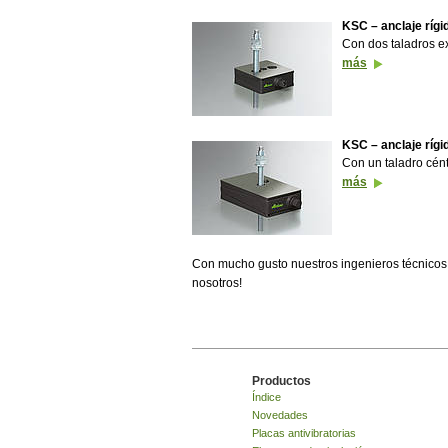
KSC – anclaje rígi
Con dos taladros ex
más
KSC – anclaje rígi
Con un taladro cént
más
Con mucho gusto nuestros ingenieros técnicos 
nosotros!
Productos
Índice
Novedades
Placas antivibratorias