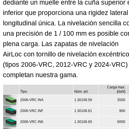
dediante un muelle entre la cuña superior 
inferior que proporciona una rigidez lateral
longitudinal única. La nivelación sencilla c
una precisión de 1 / 100 mm es posible co
plena carga. Las zapatas de nivelación
AirLoc con tornillo de nivelación excéntric
(tipos 2006-VRC, 2012-VRC y 2024-VRC)
completan nuestra gama.
Carga max.
Tipo
Núm. art.
[daN]
2006-VRC /NA
1.30106.56
3500
2006-VRC /NF
1.30106.61
900
2006-VRC /NK
1.30106.65
6000