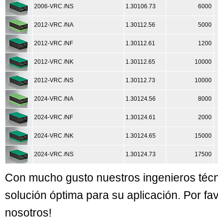
2006-VRC /NS
1.30106.73
6000
2012-VRC /NA
1.30112.56
5000
2012-VRC /NF
1.30112.61
1200
2012-VRC /NK
1.30112.65
10000
2012-VRC /NS
1.30112.73
10000
2024-VRC /NA
1.30124.56
8000
2024-VRC /NF
1.30124.61
2000
2024-VRC /NK
1.30124.65
15000
2024-VRC /NS
1.30124.73
17500
Con mucho gusto nuestros ingenieros técn
solución óptima para su aplicación. Por f
nosotros!