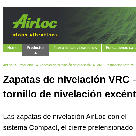
Home
Productos
Teoría de las vibraciones
Fondaciones par
AirLoc
Productos
Zapatas de nivelación de precisión
VRC - instalación libre
Zapatas de nivelación VRC – 
tornillo de nivelación excént
Las zapatas de nivelación AirLoc con el
sistema Compact, el cierre pretensionado