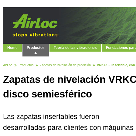
Home
Productos
Teoría de las vibraciones
Fondaciones par
AirLoc
Productos
Zapatas de nivelación de precisión
VRKCS - insertable, con
Zapatas de nivelación VRKCS
disco semiesférico
Las zapatas insertables fueron
desarrolladas para clientes con máquinas