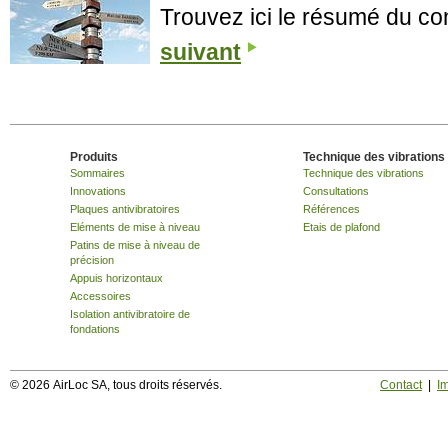
Trouvez ici le résumé du co
suivant
Produits
Technique des vibrations
Sommaires
Technique des vibrations
Innovations
Consultations
Plaques antivibratoires
Références
Eléments de mise à niveau
Etais de plafond
Patins de mise à niveau de
précision
Appuis horizontaux
Accessoires
Isolation antivibratoire de
fondations
© 2026 AirLoc SA, tous droits réservés.
Contact
|
I