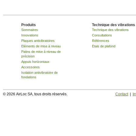
Produits
Technique des vibrations
Sommaires
Technique des vibrations
Innovations
Consultations
Plaques antivibratoires
Références
Eléments de mise à niveau
Etais de plafond
Patins de mise à niveau de
précision
Appuis horizontaux
Accessoires
Isolation antivibratoire de
fondations
© 2026 AirLoc SA, tous droits réservés.
Contact
|
I