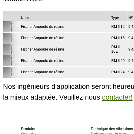
o
Nom
Type
N
Fischer Ampoule de résine
RM II 12
9.4
Fischer Ampoule de résine
RM II 16
9.4
RM II
Fischer Ampoule de résine
9.4
16E
Fischer Ampoule de résine
RM II 20
9.4
Fischer Ampoule de résine
RM II 24
9.4
Nos ingénieurs d'application seront heureu
la mieux adaptée. Veuillez nous
contacter!
Produits
Technique des vibrations
Sommaires
Technique des vibrations