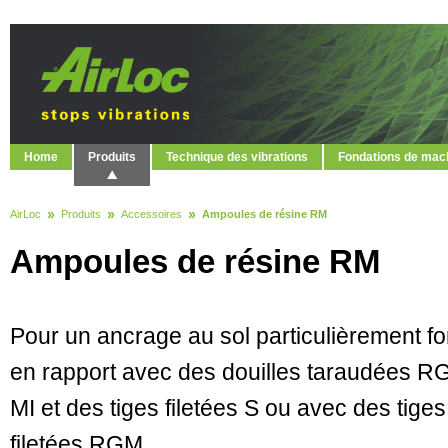
Home
Produits
Technique des vibrations
Fondations de mac
AirLoc
Produits
Accessoires
Ampoules de résine RM
Ampoules de résine RM
Pour un ancrage au sol particulièrement fo
en rapport avec des douilles taraudées R
MI et des tiges filetées S ou avec des tiges
filetées RGM.