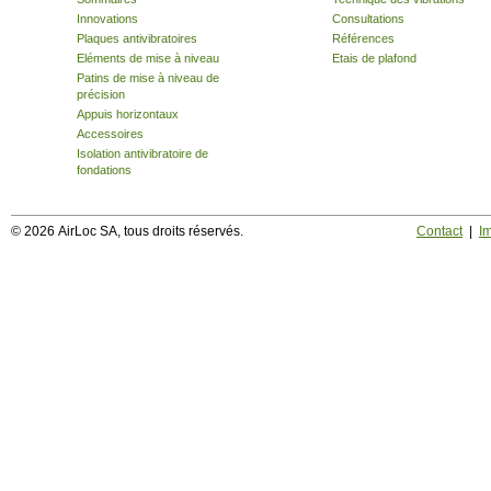
Innovations
Consultations
Plaques antivibratoires
Références
Eléments de mise à niveau
Etais de plafond
Patins de mise à niveau de
précision
Appuis horizontaux
Accessoires
Isolation antivibratoire de
fondations
© 2026 AirLoc SA, tous droits réservés.
Contact
|
I