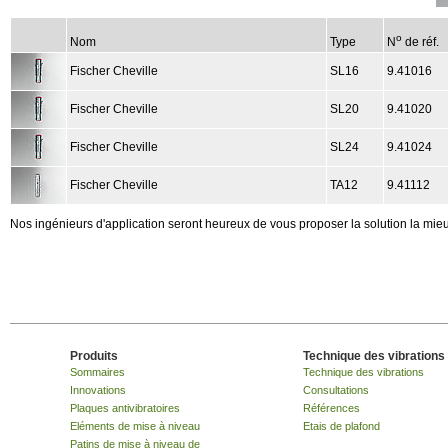
o
Nom
Type
N
de réf.
Fischer Cheville
SL16
9.41016
Fischer Cheville
SL20
9.41020
Fischer Cheville
SL24
9.41024
Fischer Cheville
TA12
9.41112
Nos ingénieurs d'application seront heureux de vous proposer la solution la mie
Produits
Technique des vibrations
Sommaires
Technique des vibrations
Innovations
Consultations
Plaques antivibratoires
Références
Eléments de mise à niveau
Etais de plafond
Patins de mise à niveau de