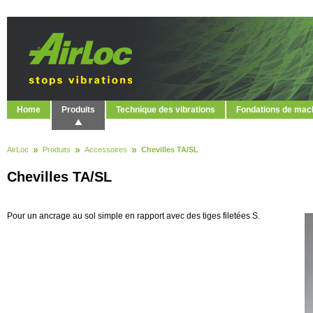
Home
Produits
Technique des vibrations
Fondations de mac
AirLoc
Produits
Accessoires
Chevilles TA/SL
Chevilles TA/SL
Pour un ancrage au sol simple en rapport avec des tiges filetées S.