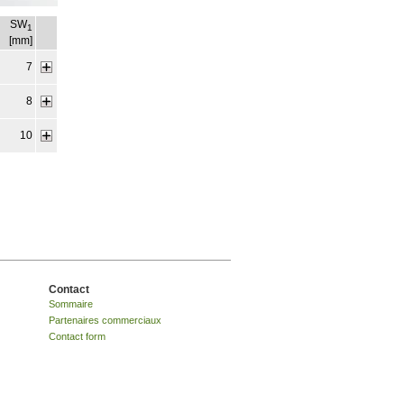
SW
1
[mm]
7
8
10
Contact
Sommaire
Partenaires commerciaux
Contact form