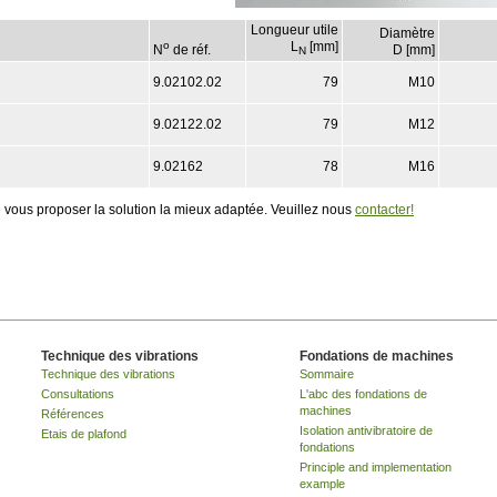
Longueur utile
Diamètre
o
L
[mm]
N
de réf.
D [mm]
N
9.02102.02
79
M10
9.02122.02
79
M12
9.02162
78
M16
 vous proposer la solution la mieux adaptée. Veuillez nous
contacter!
Technique des vibrations
Fondations de machines
Technique des vibrations
Sommaire
Consultations
L'abc des fondations de
machines
Références
Isolation antivibratoire de
Etais de plafond
fondations
Principle and implementation
example