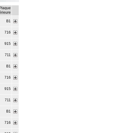
Plaque
érieure
B1
716
915
711
B1
716
915
711
B1
716