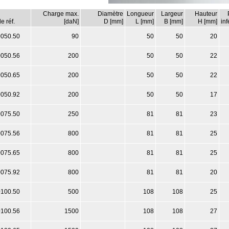
Charge max.
Diamètre
Longueur
Largeur
Hauteur
e réf.
[daN]
D [mm]
L [mm]
B [mm]
H [mm]
inf
0050.50
90
50
50
20
0050.56
200
50
50
22
0050.65
200
50
50
22
0050.92
200
50
50
17
0075.50
250
81
81
23
0075.56
800
81
81
25
0075.65
800
81
81
25
0075.92
800
81
81
20
0100.50
500
108
108
25
0100.56
1500
108
108
27