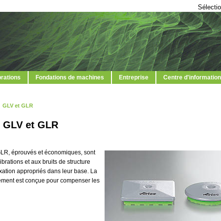
Sélectio
brations
Fondations de machines
Entreprise
Centre d'information
GLV et GLR
u GLV et GLR
GLR, éprouvés et économiques, sont
vibrations et aux bruits de structure
xation appropriés dans leur base. La
llement est conçue pour compenser les