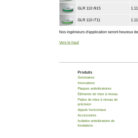
GLR 110 /915
1.1
GLR 110 /711
1.1
Nos ingénieurs d'application seront heureux de
Vers le haut
Produits
Sommaires
Innovations
Plaques antivibratoires
Eléments de mise à niveau
Patins de mise à niveau de
précision
Appuis horizontaux
Accessoires
Isolation antivibratoire de
fondations