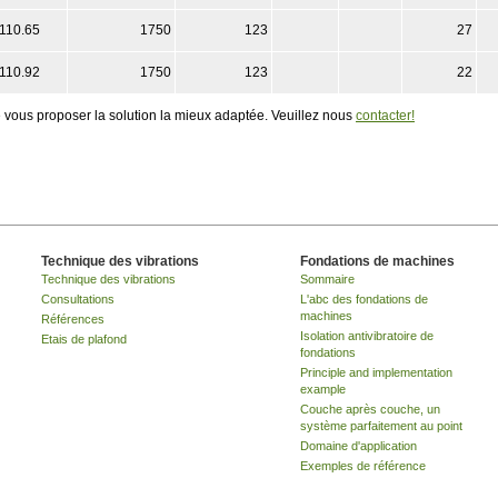
1110.65
1750
123
27
1110.92
1750
123
22
 vous proposer la solution la mieux adaptée. Veuillez nous
contacter!
Technique des vibrations
Fondations de machines
Technique des vibrations
Sommaire
Consultations
L'abc des fondations de
machines
Références
Isolation antivibratoire de
Etais de plafond
fondations
Principle and implementation
example
Couche après couche, un
système parfaitement au point
Domaine d'application
Exemples de référence