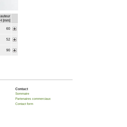
auteur
H [mm]
60
52
90
Contact
Sommaire
Partenaires commerciaux
Contact form