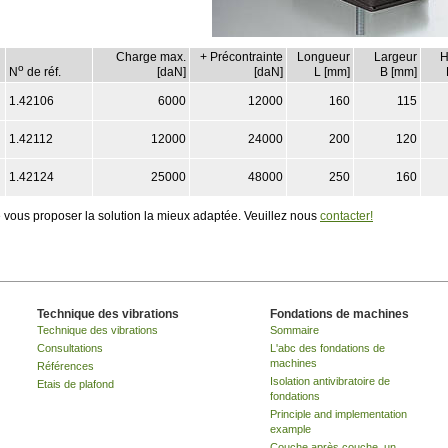
Charge max.
+ Précontrainte
Longueur
Largeur
H
o
N
de réf.
[daN]
[daN]
L [mm]
B [mm]
1.42106
6000
12000
160
115
1.42112
12000
24000
200
120
1.42124
25000
48000
250
160
 vous proposer la solution la mieux adaptée. Veuillez nous
contacter!
Technique des vibrations
Fondations de machines
Technique des vibrations
Sommaire
Consultations
L'abc des fondations de
machines
Références
Isolation antivibratoire de
Etais de plafond
fondations
Principle and implementation
example
Couche après couche, un