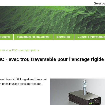
Sélectio
brations
Fondations de machines
Entreprise
Centre d'information
écision
KSC - ancrage rigide
C - avec trou traversable pour l'ancrage rigide
 machines à bâti long et machines qui
n dans tous les axes de l’espace.