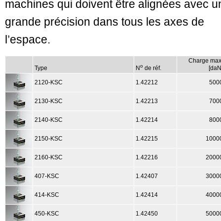
machines qui doivent être alignées avec u
grande précision dans tous les axes de
l’espace.
Charge max
o
Type
N
de réf.
[daN
2120-KSC
1.42212
500
2130-KSC
1.42213
700
2140-KSC
1.42214
800
2150-KSC
1.42215
1000
2160-KSC
1.42216
2000
407-KSC
1.42407
3000
414-KSC
1.42414
4000
450-KSC
1.42450
5000