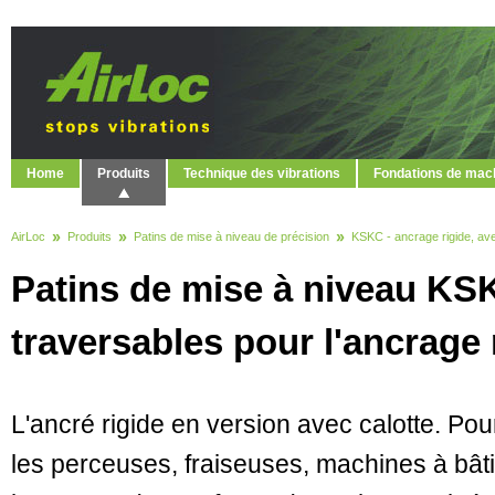
Home
Produits
Technique des vibrations
Fondations de mac
AirLoc
Produits
Patins de mise à niveau de précision
KSKC - ancrage rigide, ave
Patins de mise à niveau KSK
traversables pour l'ancrage 
L'ancré rigide en version avec calotte. Pou
les perceuses, fraiseuses, machines à bâti