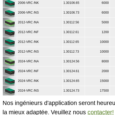
2006-VRC /NK
1.30106.65
6000
2006-VRC /NS
1.30106.73
6000
2012-VRC /NA
1.30112.56
5000
2012-VRC /NF
1.30112.61
1200
2012-VRC /NK
1.30112.65
10000
2012-VRC /NS
1.30112.73
10000
2024-VRC /NA
1.30124.56
8000
2024-VRC /NF
1.30124.61
2000
2024-VRC /NK
1.30124.65
15000
2024-VRC /NS
1.30124.73
17500
Nos ingénieurs d'application seront heureu
la mieux adaptée. Veuillez nous
contacter!