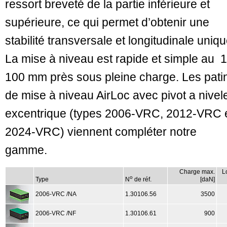
ressort breveté de la partie inférieure et
supérieure, ce qui permet d’obtenir une
stabilité transversale et longitudinale uniqu
La mise à niveau est rapide et simple au 1
100 mm près sous pleine charge. Les pati
de mise à niveau AirLoc avec pivot a nivel
excentrique (types 2006-VRC, 2012-VRC 
2024-VRC) viennent compléter notre
gamme.
Charge max.
L
o
Type
N
de réf.
[daN]
2006-VRC /NA
1.30106.56
3500
2006-VRC /NF
1.30106.61
900