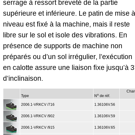
serrage à ressort breveté de la partie
supérieure et inférieure. Le patin de mise 
niveau est ﬁxé à la machine, mais il reste
libre sur le sol et isole des vibrations. En
présence de supports de machine non
préparés ou d’un sol irrégulier, l’exécution
en calotte assure une liaison ﬁxe jusqu’à 3
d’inclinaison.
Char
o
Type
N
de réf.
2006.1-VRKCV /716
1.36106V.56
2006.1-VRKCV /902
1.36106V.59
2006.1-VRKCV /915
1.36106V.65