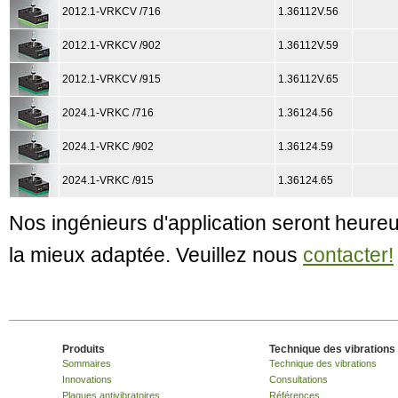
2012.1-VRKCV /716
1.36112V.56
2012.1-VRKCV /902
1.36112V.59
2012.1-VRKCV /915
1.36112V.65
2024.1-VRKC /716
1.36124.56
2024.1-VRKC /902
1.36124.59
2024.1-VRKC /915
1.36124.65
Nos ingénieurs d'application seront heureu
la mieux adaptée. Veuillez nous
contacter!
Produits
Technique des vibrations
Sommaires
Technique des vibrations
Innovations
Consultations
Plaques antivibratoires
Références