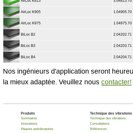
AirLoc K813
3.04813.70
AirLoc K905
1.04905.70
AirLoc K975
1.04975.70
BiLoc B2
2.04202.71
BiLoc B3
2.04203.71
BiLoc B4
2.04204.71
Nos ingénieurs d'application seront heureu
la mieux adaptée. Veuillez nous
contacter!
Produits
Technique des vibrations
Sommaires
Technique des vibrations
Innovations
Consultations
Plaques antivibratoires
Références