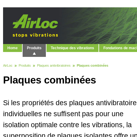
Home
Produits
Technique des vibrations
Fondations de mac
AirLoc
Produits
Plaques antivibratoires
Plaques combinées
Plaques combinées
Si les propriétés des plaques antivibratoir
individuelles ne sufﬁsent pas pour une
isolation optimale contre les vibrations, la
superposition de plaques isolantes offre u