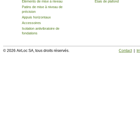
Eléments de mise à niveau
Etais de plafond
Patins de mise à niveau de
précision
Appuis horizontaux
Accessoires
Isolation antivibratoire de
fondations
© 2026 AirLoc SA, tous droits réservés.
Contact
|
I