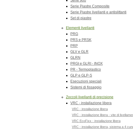
Serie 900
Serie Piastre Composite
Serie Piastre livellanti e antislittanti
Set di piastre
Elementi livellanti
PRG
PRS e PRSK
PRP
GLV e GLR
GLRN
PRGI e GLRI - INOX
PR - Termoplastico
GLP e GLP-S
Esecuzioni speciali
Sistemi di fissaggio
Zoccoli livellanti di precisione
VRC - installazione libera
VRC - installazione libera
VRC - installazione libera - vite di livellam
VRC EcoFixx - installazione libera
VRC - installazione libera, sistema a 4 cun