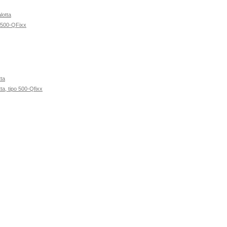
lotta
o 500-QFixx
ta
ta, tipo 500-Qfixx