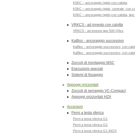
KSKC – ancoraggio rigido,con calotta
KSKC – ancoraggio rigido, centrale, con ca
KSKC – ancoraggio rigido,con calotta, tip
VRKCS - ad innesto con calotta
VRKCS - ad innesto tipo 500-Qfixx
KaBloc - ancoraggio successivo
KaBloc - ancoraggio successivo, con calot
KaBloc - ancoraggio successivo, con calot
Zoccoli di montaggio MSC
Esecuzioni speciali
Sistemi di fissaggio
Appoggi orizzontali
Zoccoli di serraggio VC-Compact
Appoggi orizzontali HZA
Accessori
Perni a testa sferica
Perni a testa sferica G1
Perni a testa sferica G2
Perni a testa sferica G1 INOX