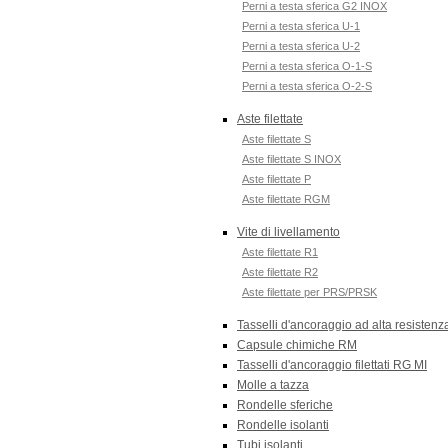
Perni a testa sferica G2 INOX
Perni a testa sferica U-1
Perni a testa sferica U-2
Perni a testa sferica O-1-S
Perni a testa sferica O-2-S
Aste filettate
Aste filettate S
Aste filettate S INOX
Aste filettate P
Aste filettate RGM
Vite di livellamento
Aste filettate R1
Aste filettate R2
Aste filettate per PRS/PRSK
Tasselli d'ancoraggio ad alta resisten
Capsule chimiche RM
Tasselli d'ancoraggio filettati RG MI
Molle a tazza
Rondelle sferiche
Rondelle isolanti
Tubi isolanti