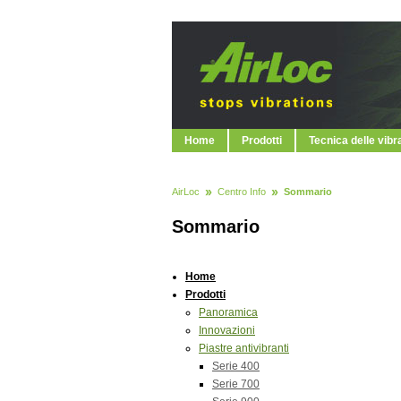
Home
Prodotti
Tecnica delle vibr
AirLoc
Centro Info
Sommario
Sommario
Home
Prodotti
Panoramica
Innovazioni
Piastre antivibranti
Serie 400
Serie 700