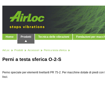
Home
Prodotti
Tecnica delle vibrazioni
Fondazioni per macc
AirLoc
Prodotti
Accessori
Perni a testa sferica
Perni a testa sferica O-2-S
Perno speciale per elementi livellanti PR 75-2. Per macchine dotate di piedi con f
lisci.