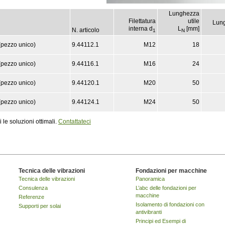
Lunghezza
Filettatura
utile
Lun
interna d
L
[mm]
N. articolo
1
N
 (pezzo unico)
9.44112.1
M12
18
 (pezzo unico)
9.44116.1
M16
24
 (pezzo unico)
9.44120.1
M20
50
 (pezzo unico)
9.44124.1
M24
50
 le soluzioni ottimali.
Contattateci
Tecnica delle vibrazioni
Fondazioni per macchine
Tecnica delle vibrazioni
Panoramica
Consulenza
L’abc delle fondazioni per
macchine
Referenze
Isolamento di fondazioni con
Supporti per solai
antivibranti
Principi ed Esempi di