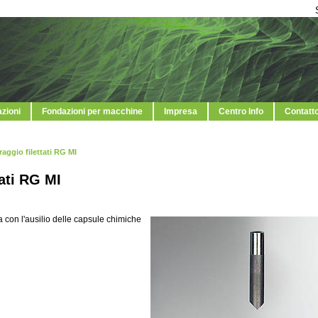
azioni
Fondazioni per macchine
Impresa
Centro Info
Contatt
raggio filettati RG MI
tati RG MI
za con l'ausilio delle capsule chimiche