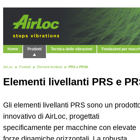
Home
Prodotti
Tecnica delle vibrazioni
Fondazioni per macc
AirLoc
Prodotti
Elementi livellanti
PRS e PRSK
Elementi livellanti PRS e P
Gli elementi livellanti PRS sono un prodott
innovativo di AirLoc, progettati
specificamente per macchine con elevate
forze dinamiche orizzontali. La robusta