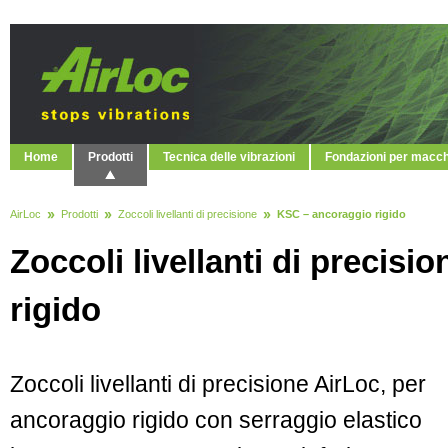
Home
Prodotti
Tecnica delle vibrazioni
Fondazioni per macc
AirLoc
Prodotti
Zoccoli livellanti di precisione
KSC – ancoraggio rigido
Zoccoli livellanti di precis
rigido
Zoccoli livellanti di precisione AirLoc, per
ancoraggio rigido con serraggio elastico