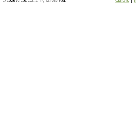
© 2026 AirLoc Ltd., all rights reserved.
Contatto
|
I