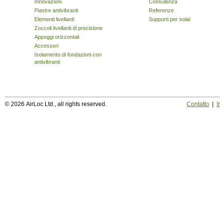
Innovazioni
Consulenza
Piastre antivibranti
Referenze
Elementi livellanti
Supporti per solai
Zoccoli livellanti di precisione
Appoggi orizzontali
Accessori
Isolamento di fondazioni con
antivibranti
© 2026 AirLoc Ltd., all rights reserved.
Contatto
|
I