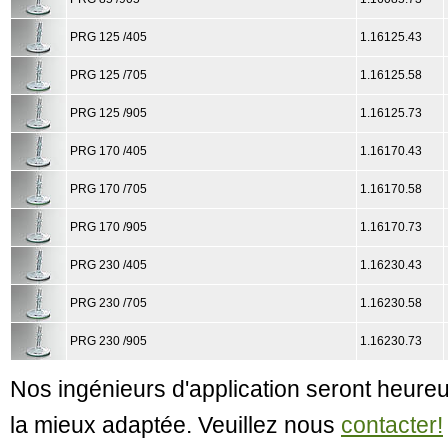
PRG 125 /405
1.16125.43
PRG 125 /705
1.16125.58
PRG 125 /905
1.16125.73
PRG 170 /405
1.16170.43
PRG 170 /705
1.16170.58
PRG 170 /905
1.16170.73
PRG 230 /405
1.16230.43
PRG 230 /705
1.16230.58
PRG 230 /905
1.16230.73
Nos ingénieurs d'application seront heureu
la mieux adaptée. Veuillez nous
contacter!