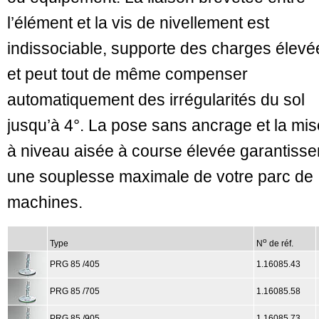
l’élément et la vis de nivellement est
indissociable, supporte des charges élevé
et peut tout de même compenser
automatiquement des irrégularités du sol
jusqu’à 4°. La pose sans ancrage et la mis
à niveau aisée à course élevée garantisse
une souplesse maximale de votre parc de
machines.
o
Type
N
de réf.
PRG 85 /405
1.16085.43
PRG 85 /705
1.16085.58
PRG 85 /905
1.16085.73