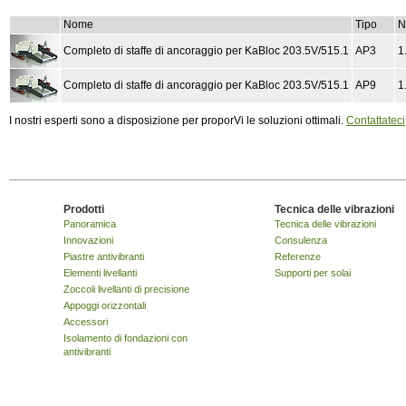
Nome
Tipo
N
Completo di staffe di ancoraggio per KaBloc 203.5V/515.1
AP3
1
Completo di staffe di ancoraggio per KaBloc 203.5V/515.1
AP9
1
I nostri esperti sono a disposizione per proporVi le soluzioni ottimali.
Contattateci
Prodotti
Tecnica delle vibrazioni
Panoramica
Tecnica delle vibrazioni
Innovazioni
Consulenza
Piastre antivibranti
Referenze
Elementi livellanti
Supporti per solai
Zoccoli livellanti di precisione
Appoggi orizzontali
Accessori
Isolamento di fondazioni con
antivibranti