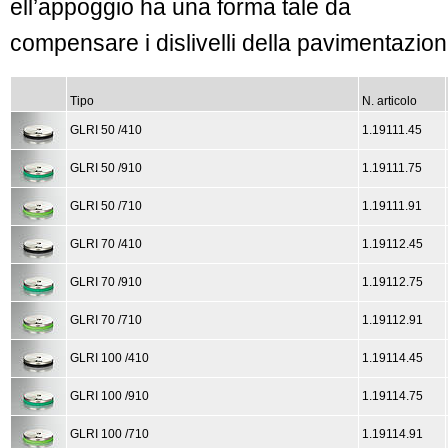
ell’appoggio ha una forma tale da
compensare i dislivelli della pavimentazion
Tipo
N. articolo
GLRI 50 /410
1.19111.45
GLRI 50 /910
1.19111.75
GLRI 50 /710
1.19111.91
GLRI 70 /410
1.19112.45
GLRI 70 /910
1.19112.75
GLRI 70 /710
1.19112.91
GLRI 100 /410
1.19114.45
GLRI 100 /910
1.19114.75
GLRI 100 /710
1.19114.91