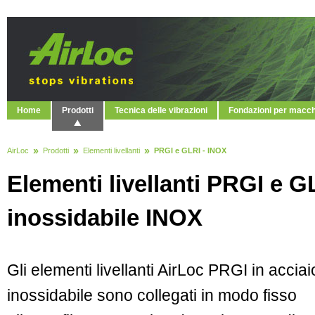
Home
Prodotti
Tecnica delle vibrazioni
Fondazioni per macc
AirLoc
Prodotti
Elementi livellanti
PRGI e GLRI - INOX
Elementi livellanti PRGI e G
inossidabile INOX
Gli elementi livellanti AirLoc PRGI in acciai
inossidabile sono collegati in modo fisso